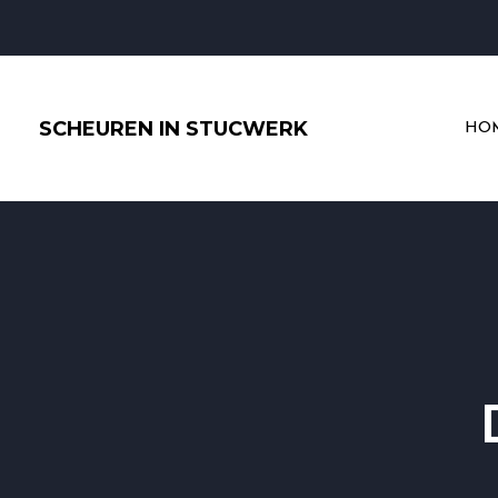
Ga
naar
de
inhoud
SCHEUREN IN STUCWERK
HO