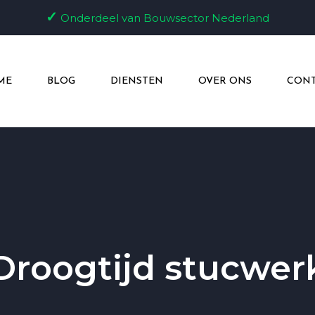
✓
Onderdeel van Bouwsector Nederland
ME
BLOG
DIENSTEN
OVER ONS
CONT
Droogtijd stucwer