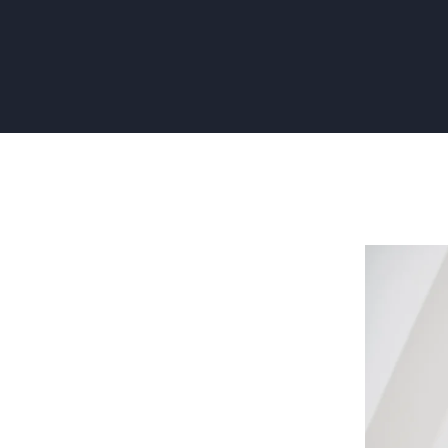
Droogtijd
Stucwerk:
Het
Aantal
Dagen
en
de
Factoren