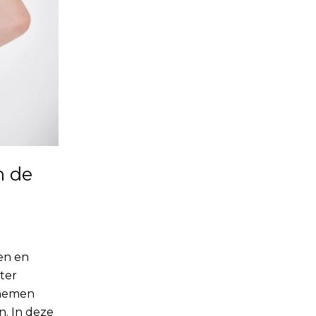
n de
en en
ter
 nemen
n. In deze