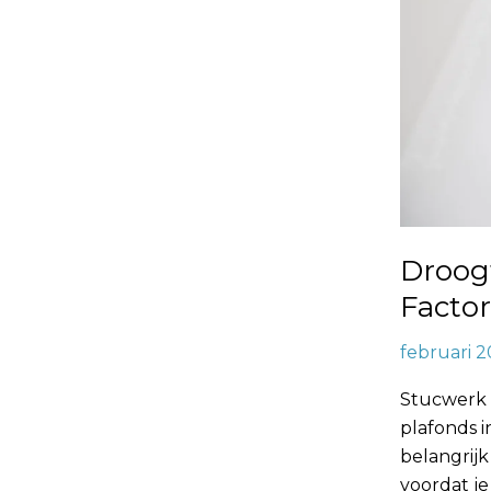
Droogt
Facto
februari 2
Stucwerk 
plafonds 
belangrijk
voordat je