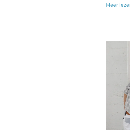
Meer leze
Stucwerk
Repareren
Snelle
en
Goedkop
Oplossing