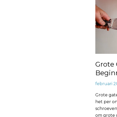
Beginners
Grote 
Begin
februari 2
Grote gat
het per on
schroeven,
om grote g