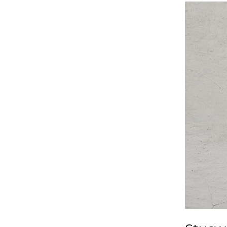
Stucwerk
Herstellen
De
Simpelste
en
Beste
Manier