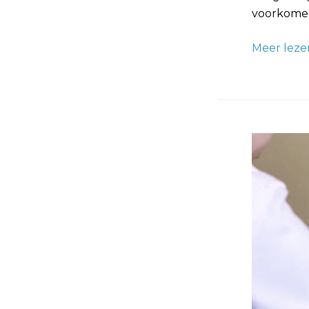
voorkomen 
Meer leze
Scheur
in
Muur
Repareren
Snelste
en
Beste
Manier