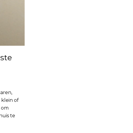
ste
aren,
klein of
n om
huis te