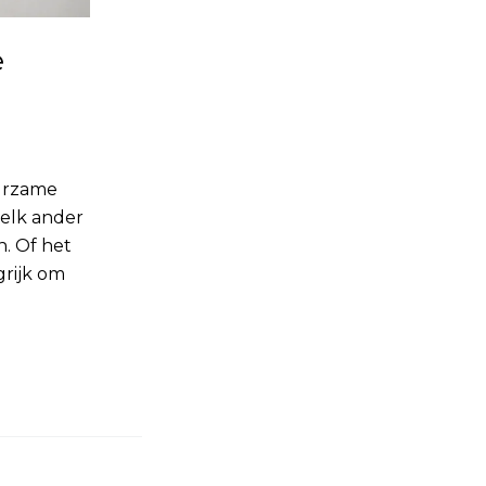
e
uurzame
 elk ander
. Of het
grijk om