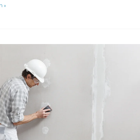
n »
:
e
en