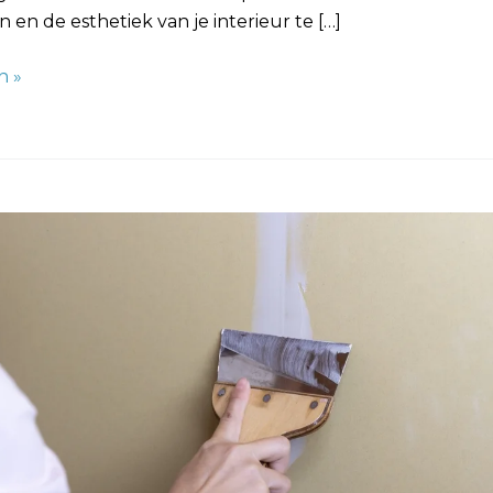
en de esthetiek van je interieur te […]
n »
: