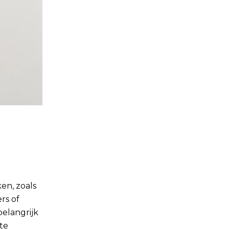
en, zoals
rs of
belangrijk
te