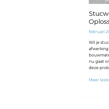
Stucw
Oplos
februari 2
Wil je st
afwerking 
bouwmateri
nu gaat om
deze prob
Meer leze