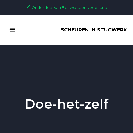
Ga
✓
Onderdeel van Bouwsector Nederland
naar
de
MAIN
inhoud
SCHEUREN IN STUCWERK
MENU
Doe-het-zelf