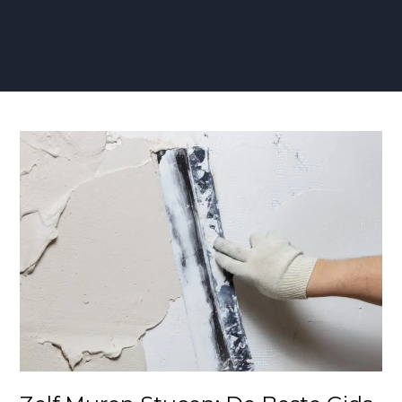
Zelf
Muren
Stucen:
De
Beste
Gids
voor
Beginners