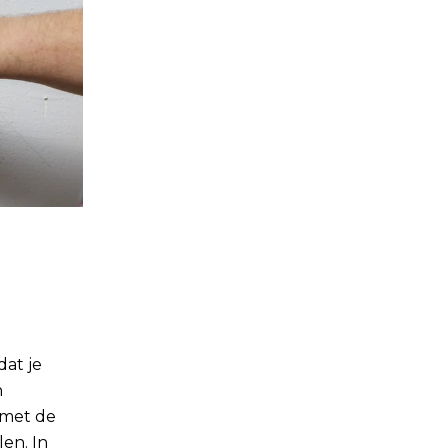
dat je
n
 met de
en. In