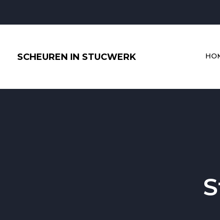
Ga
naar
de
inhoud
SCHEUREN IN STUCWERK
HO
S