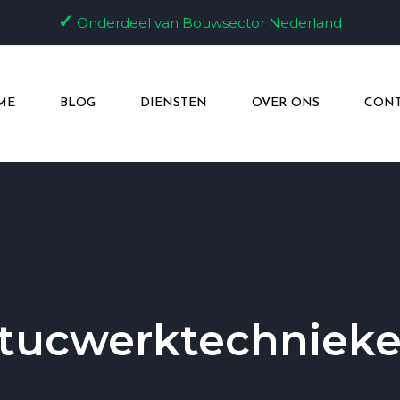
✓
Onderdeel van Bouwsector Nederland
ME
BLOG
DIENSTEN
OVER ONS
CONT
tucwerktechniek