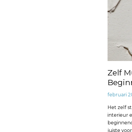
Zelf M
Begin
februari 2
Het zelf 
interieur 
beginnend
juiste voo