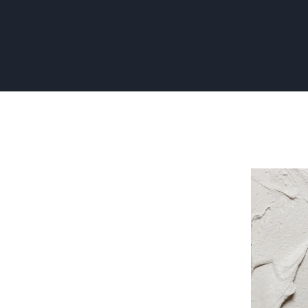
Zelf
Muren
Stucen:
De
Beste
Gids
voor
Beginners