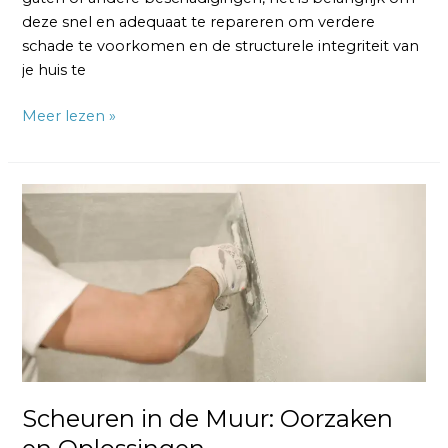
deze snel en adequaat te repareren om verdere
schade te voorkomen en de structurele integriteit van
je huis te
Meer lezen »
Scheuren
in
de
Muur:
Oorzaken
en
Oplossingen
Scheuren in de Muur: Oorzaken