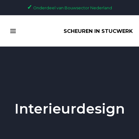
Ga
Bericht
✓
Onderdeel van Bouwsector Nederland
naar
paginering
de
MAIN
inhoud
SCHEUREN IN STUCWERK
MENU
Interieurdesign