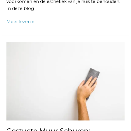
voorkomen en de esthetiek van je huis te behouden.
In deze blog
Meer lezen »
Gestucte
Muur
Schuren:
Betaalbaar
en
Super
Glad
Gestucte Muur Schuren: