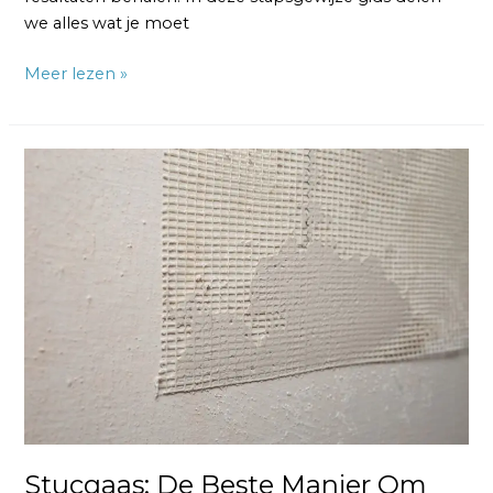
we alles wat je moet
Meer lezen »
Stucgaas:
De
Beste
Manier
Om
Scheuren
te
Voorkomen
Stucgaas: De Beste Manier Om